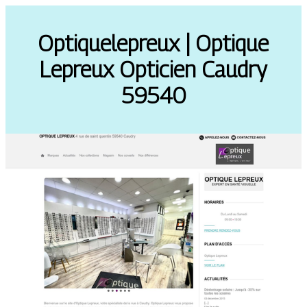
Op­tique­lep­reux | Optique
Lepreux Opticien Caudry
59540